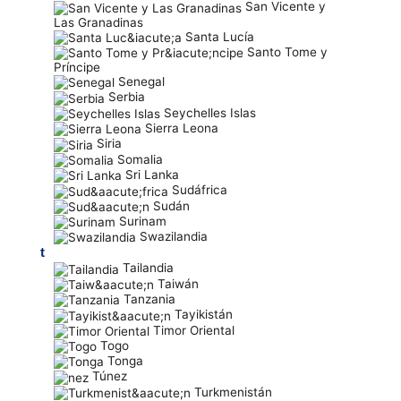
San Vicente y
Las Granadinas
Santa Lucía
Santo Tome y
Príncipe
Senegal
Serbia
Seychelles Islas
Sierra Leona
Siria
Somalia
Sri Lanka
Sudáfrica
Sudán
Surinam
Swazilandia
t
Tailandia
Taiwán
Tanzania
Tayikistán
Timor Oriental
Togo
Tonga
Túnez
Turkmenistán