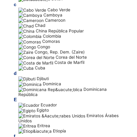
c
Cabo Verde
Camboya
Cameroon
Chad
China República Popular
Colombia
Comoras
Congo
Congo, Rep. Dem. (Zaire)
Corea del Norte
Costa de Marfil
Cuba
d
Djibuti
Dominica
Dominicana
República
E
Ecuador
Egipto
Emiratos Árabes
Unidos
Eritrea
Etiopía
f