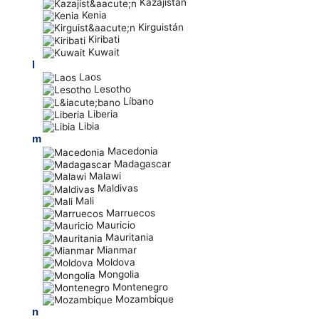
Kazajistán
Kenia
Kirguistán
Kiribati
Kuwait
l
Laos
Lesotho
Líbano
Liberia
Libia
m
Macedonia
Madagascar
Malawi
Maldivas
Mali
Marruecos
Mauricio
Mauritania
Mianmar
Moldova
Mongolia
Montenegro
Mozambique
n