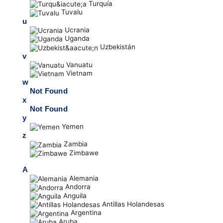
Turquía
Tuvalu
u
Ucrania
Uganda
Uzbekistán
v
Vanuatu
Vietnam
w
Not Found
x
Not Found
y
Yemen
z
Zambia
Zimbawe
A
Alemania
Andorra
Anguila
Antillas Holandesas
Argentina
Aruba