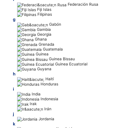
Federación Rusa
Fiji Islas
Filipinas
g
Gabón
Gambia
Georgia
Ghana
Grenada
Guatemala
Guinea
Guinea Bissau
Guinea Ecuatorial
Guyana
h
Haití
Honduras
i
India
Indonesia
Irak
Irán
j
Jordania
k