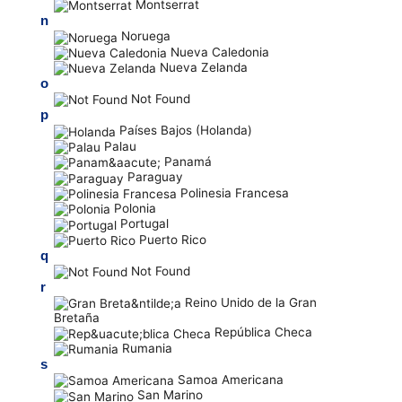
Montserrat
n
Noruega
Nueva Caledonia
Nueva Zelanda
o
Not Found
p
Países Bajos (Holanda)
Palau
Panamá
Paraguay
Polinesia Francesa
Polonia
Portugal
Puerto Rico
q
Not Found
r
Reino Unido de la Gran
Bretaña
República Checa
Rumania
s
Samoa Americana
San Marino