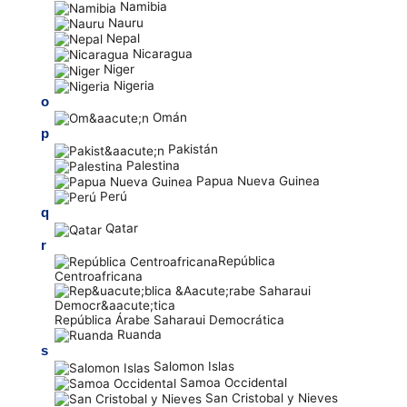
Namibia
Nauru
Nepal
Nicaragua
Niger
Nigeria
o
Omán
p
Pakistán
Palestina
Papua Nueva Guinea
Perú
q
Qatar
r
República
Centroafricana
República Árabe Saharaui Democrática
Ruanda
s
Salomon Islas
Samoa Occidental
San Cristobal y Nieves