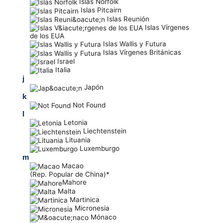
Islas Norfolk
Islas Pitcairn
Islas Reunión
Islas Vírgenes
de los EUA
Islas Wallis y Futura
Islas Vírgenes Británicas
Israel
Italia
j
Japón
k
Not Found
l
Letonia
Liechtenstein
Lituania
Luxemburgo
m
Macao
(Rep. Popular de China)*
Mahore
Malta
Martinica
Micronesia
Mónaco