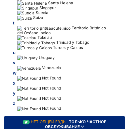
Santa Helena
Singapur
Suecia
Suiza
t
Territorio Británico
del Ocóano Índico
Tokelau
Trinidad y Tobago
Turcos y Caicos
u
Uruguay
v
Venezuela
w
Not Found
x
Not Found
y
Not Found
z
Not Found
НЕТ ОБЩЕЙ ЕЗДЫ,
ТОЛЬКО ЧАСТНОЕ
ОБСЛУЖИВАНИЕ