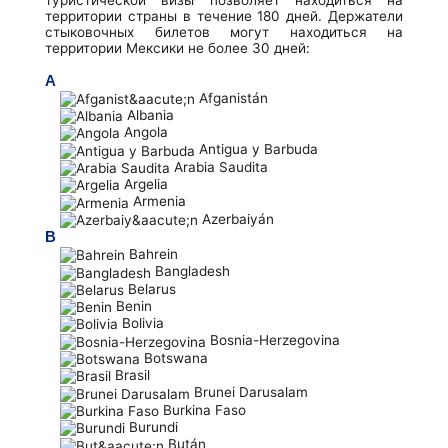
территории страны в течение 180 дней. Держатели
стыковочных билетов могут находиться на
территории Мексики не более 30 дней:
A
Afganistán
Albania
Angola
Antigua y Barbuda
Arabia Saudita
Argelia
Armenia
Azerbaiyán
B
Bahrein
Bangladesh
Belarus
Benin
Bolivia
Bosnia-Herzegovina
Botswana
Brasil
Brunei Darusalam
Burkina Faso
Burundi
Bután