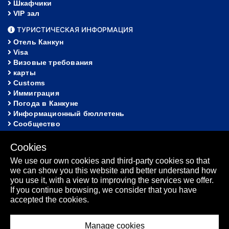
Шкафчики
VIP зал
ТУРИСТИЧЕСКАЯ ИНФОРМАЦИЯ
Отель Канкун
Visa
Визовые требования
карты
Customs
Иммиграция
Погода в Канкуне
Информационный бюллетень
Сообщество
ПОМОЩЬ
Cookies
FAQ
We use our own cookies and third-party cookies so that
Потерянное и найденное
we can show you this website and better understand how
карта сайта
you use it, with a view to improving the services we offer.
Информационный бюллетень
If you continue browsing, we consider that you have
accepted the cookies.
Manage cookies