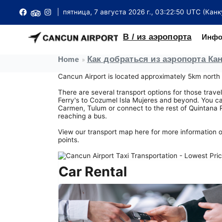
| пятница, 7 августа 2026 г., 03:22:50 UTC (Канк
В / из аэропорта
Инфо
Как добраться из аэропорта Ка
Home
НАЗЕМНЫЙ ТРАНСПОРТ В АЭРОПОРТУ
Международные прибытия
Терминал внутренних / международных рейсов T2
Билеты на паром
Отель Канкун
Cancun Airport is located approximately 5km north
Аэропорт Канкуна удобно расположен примерно в 18 км к се
центра города Канкун с доступом к большому коли
Международные вылеты
T3 International Terminal
Инструкции по прибытию и отъезду
Визовые требования
автобусов, автобусов и такси.
There are several transport options for those trave
Ferry's to Cozumel Isla Mujeres and beyond. You ca
Внутренние прибытия
Международный терминал Т4
Чрезвычайная ситуация
Нет/Не требуется виза для поездки
Carmen, Tulum or connect to the rest of Quintana Ro
Трансферы из аэропорта Канкуна
reaching a bus.
Внутренние вылеты
Терминал FBO (частный)
Чаевые в Мексике
Справочник посольств
Такси аэропорта Канкуна
View our transport map here for more information on
points.
Купить билеты
Карты терминалов
Магазины беспошлинной торговли
Паспорта
автобусов
Поиск рейса
Потерянное и найденное
Рестораны
Таможня
Car Rental
Car Rental
Стыковочные рейсы
И в инете
Обмен денег
Иммиграция
Лимузин транспорт
Справочник авиакомпаний
Шкафчики
Парковка
Погода в Канкуне
Общий шаттл
VIP зал
Советы путешественникам
Информационный бюллетень