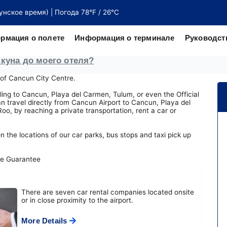
унское время) | Погода 78°F / 26°C
рмация о полете
Информация о терминале
Руководст
нкуна до моего отеля?
 of Cancun City Centre.
веру от
честву
lling to Cancun, Playa del Carmen, Tulum, or even the Official
n travel directly from Cancun Airport to Cancun, Playa del
o, by reaching a private transportation, rent a car or
 the locations of our car parks, bus stops and taxi pick up
There are seven car rental companies located onsite
or in close proximity to the airport.
More Details