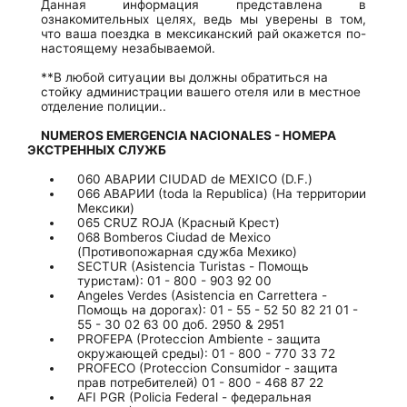
Данная информация представлена в
ознакомительных целях, ведь мы уверены в том,
что ваша поездка в мексиканский рай окажется по-
настоящему незабываемой.
**В любой ситуации вы должны обратиться на
стойку администрации вашего отеля или в местное
отделение полиции..
NUMEROS EMERGENCIA NACIONALES - НОМЕРА
ЭКСТРЕННЫХ СЛУЖБ
060 АВАРИИ CIUDAD de MEXICO (D.F.)
066 АВАРИИ (toda la Republica) (На территории
Мексики)
065 CRUZ ROJA (Красный Крест)
068 Bomberos Ciudad de Mexico
(Противопожарная сдужба Мехико)
SECTUR (Asistencia Turistas - Помощь
туристам): 01 - 800 - 903 92 00
Angeles Verdes (Asistencia en Carrettera -
Помощь на дорогах): 01 - 55 - 52 50 82 21 01 -
55 - 30 02 63 00 доб. 2950 & 2951
PROFEPA (Proteccion Ambiente - защита
окружающей среды): 01 - 800 - 770 33 72
PROFECO (Proteccion Consumidor - защита
прав потребителей) 01 - 800 - 468 87 22
AFI PGR (Policia Federal - федеральная