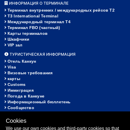
ИНФОРМАЦИЯ О ТЕРМИНАЛЕ
Терминал внутренних / международных рейсов T2
T3 International Terminal
Международный терминал Т4
Терминал FBO (частный)
Карты терминалов
Шкафчики
VIP зал
ТУРИСТИЧЕСКАЯ ИНФОРМАЦИЯ
Отель Канкун
Visa
Визовые требования
карты
Customs
Иммиграция
Погода в Канкуне
Информационный бюллетень
Сообщество
ПОМОЩЬ
Cookies
FAQ
We use our own cookies and third-party cookies so that
Потерянное и найденное