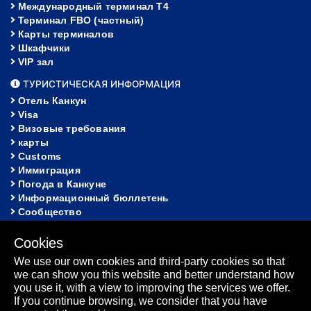
Международный терминал Т4
Терминал FBO (частный)
Карты терминалов
Шкафчики
VIP зал
ТУРИСТИЧЕСКАЯ ИНФОРМАЦИЯ
Отель Канкун
Visa
Визовые требования
карты
Customs
Иммиграция
Погода в Канкуне
Информационный бюллетень
Сообщество
ПОМОЩЬ
Cookies
FAQ
We use our own cookies and third-party cookies so that
Потерянное и найденное
we can show you this website and better understand how
карта сайта
you use it, with a view to improving the services we offer.
Информационный бюллетень
If you continue browsing, we consider that you have