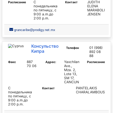
С
JUDITH
Pасписание
Контакт
понедельника
ELENA
по пятницу, с
MARABOLI
9:00 a.m.до
JENSEN
2:00 p.m.
grancaribe@prodigy.net.mx
Консульство
01 (998)
Телефон
Кипра
892 08
88
887
Yaxchilan
Факс
Адрес:
Pасписание
70 06
Ave.,
Mza. 2,
Lote 13,
SM 17,
CANCUN
С
PANTELAKIS
Контакт
понедельника
CHARALAMBOUS
по пятницу, с
9:00 a.m.до
2:00 p.m.