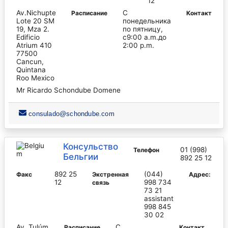
12
Av.Nichupte
С
Pасписание
Контакт
Lote 20 SM
понедельника
19, Mza 2.
по пятницу,
Edificio
с9:00 a.m.до
Atrium 410
2:00 p.m.
77500
Cancun,
Quintana
Roo Mexico
Mr Ricardo Schondube Domene
consulado@schondube.com
Консульство
01 (998)
Телефон
Бельгии
892 25 12
892 25
(044)
Факс
Экстренная
Адрес:
12
998 734
связь
73 21
assistant
998 845
30 02
Av. Tulúm
С
Pасписание
Контакт