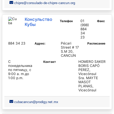
chipre@consulado-de-chipre-cancun.org
Консульство
01
Телефон
Факс
Кубы
(998)
884
34
23
884 34 23
Pécari
Адрес:
Pасписание
Street # 17
S.M 20,
CANCUN
С
HOMERO SAKER
Контакт
понедельника
BORIS CAPÓ
по пятницу, с
PEREZ,
9:00 a. m.до
Vicecónsul
1:00 p.m.
Sra. MAYTE
MASOT
PLANAS,
Vicecónsul
cubacancun@prodigy.net.mx