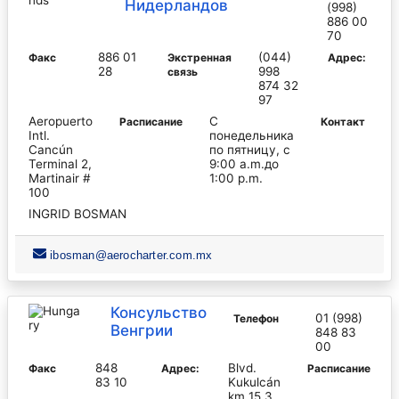
Нидерландов
(998)
886 00
70
886 01
(044)
Факс
Экстренная
Адрес:
28
998
связь
874 32
97
Aeropuerto
С
Pасписание
Контакт
Intl.
понедельника
Cancún
по пятницу, с
Terminal 2,
9:00 a.m.до
Martinair #
1:00 p.m.
100
INGRID BOSMAN
ibosman@aerocharter.com.mx
Консульство
01 (998)
Телефон
Венгрии
848 83
00
848
Blvd.
Факс
Адрес:
Pасписание
83 10
Kukulcán
km 15.3,