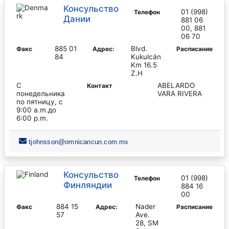
Консульство
01 (998)
Телефон
Дании
881 06
00, 881
06 70
885 01
Blvd.
Факс
Адрес:
Pасписание
84
Kukulcán
Km 16.5
Z.H
С
ABELARDO
Контакт
понедельника
VARA RIVERA
по пятницу, с
9:00 a.m.до
6:00 p.m.
tjohnsson@omnicancun.com.mx
Консульство
01 (998)
Телефон
Финляндии
884 16
00
884 15
Nader
Факс
Адрес:
Pасписание
57
Ave.
28, SM