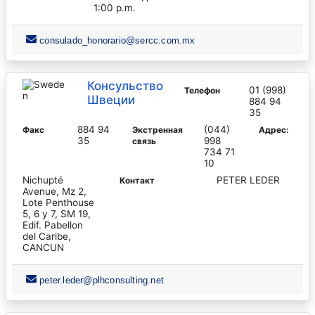
1:00 p.m.
consulado_honorario@sercc.com.mx
Консульство
01 (998)
Телефон
Швеции
884 94
35
884 94
(044)
Факс
Экстренная
Адрес:
35
998
связь
734 71
10
Nichupté
PETER LEDER
Контакт
Avenue, Mz 2,
Lote Penthouse
5, 6 y 7, SM 19,
Edif. Pabellon
del Caribe,
CANCUN
peter.leder@plhconsulting.net