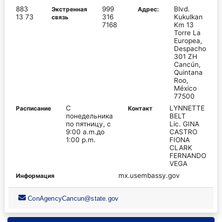
883
999
Blvd.
Экстренная
Адрес:
13 73
316
Kukulkan
связь
7168
Km 13
Torre La
Europea,
Despacho
301 ZH
Cancún,
Quintana
Roo,
México
77500
С
LYNNETTE
Pасписание
Контакт
понедельника
BELT
по пятницу, с
Lic. GINA
9:00 a.m.до
CASTRO
1:00 p.m.
FIONA
CLARK
FERNANDO
VEGA
mx.usembassy.gov
Информация
ConAgencyCancun@state.gov