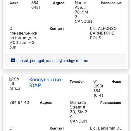
884
Nader
Факс
Адрес:
Pасписание
6481
Ave. #
78, SM
3,
CANCUN
С
Lic. ALFONSO
Контакт
понедельника
BARNETCHE
по пятницу, с
POUS
9:00 a.m. – 3
p.m.
consul_portugal_cancun@prodigy.net.mx
Консульство
01
Телефон
Факс
ЮАР
(998)
884
10 41
884 94 40
Granada
Адрес:
Pасписание
Street #
30, SM 2
A,
CANCUN
С
Lic. Benjamin DE
Контакт