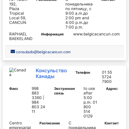
192,
понедельника
Plaza
по пятницу, с
Tropical
9:00 a.m.до
Local 59,
2:00 pm and
CANCUN
4:00 p.m.до
7:00 p.m.
RAPHAEL
www.belgicacancun.com
Информация
BAEKELAND
consulado@belgicacancun.com
Консульство
01 55
Телефон
Канады
5724
7900
998
to use
Факс
Экстренная
Адрес:
883
after
связь
3360 |
5:00
984
p.m. 01
803 24
800
11
514
0129
Centro
С
Pасписание
Контакт
empresarial
понедельника