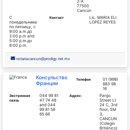
2-A
77500
Cancún
С
Lic. MARIA ELI
Контакт
понедельника
LOPEZ REYES
по пятницу, с
9:00 a.m.до
2:00 p.m and
5:00 p.m.до
8:00 p.m.
notariacancun@prodigy.net.mx
Консульство
01 (998)
Телефон
Франции
883 98
16
044 99 81
Pargo
Экстренная
Адрес:
47 74 48
Street Lt
связь
and 044
24 C, 3rd
99 81 58
floor, SM
65 66
3,
CANCUN
(Colegio
Británico)