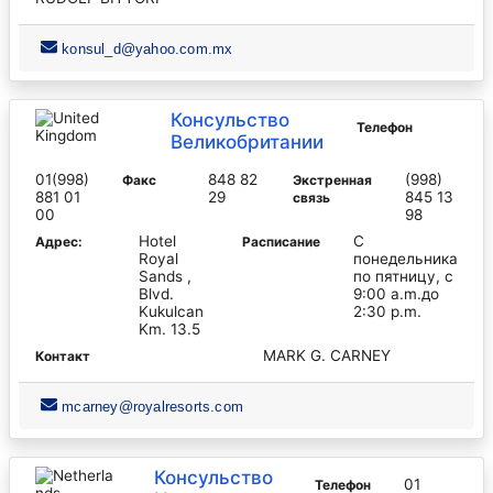
konsul_d@yahoo.com.mx
Консульство
Телефон
Великобритании
01(998)
848 82
(998)
Факс
Экстренная
881 01
29
845 13
связь
00
98
Hotel
С
Адрес:
Pасписание
Royal
понедельника
Sands ,
по пятницу, с
Blvd.
9:00 a.m.до
Kukulcan
2:30 p.m.
Km. 13.5
MARK G. CARNEY
Контакт
mcarney@royalresorts.com
Консульство
01
Телефон