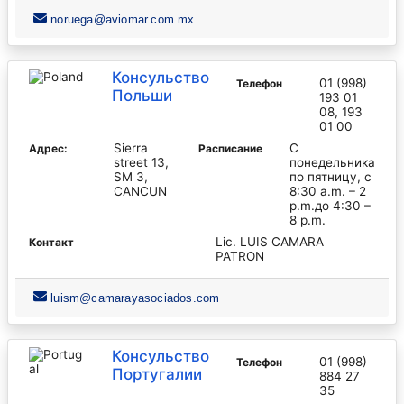
noruega@aviomar.com.mx
Консульство
01 (998)
Телефон
Польши
193 01
08, 193
01 00
Sierra
С
Адрес:
Pасписание
street 13,
понедельника
SM 3,
по пятницу, с
CANCUN
8:30 a.m. – 2
p.m.до 4:30 –
8 p.m.
Lic. LUIS CAMARA
Контакт
PATRON
luism@camarayasociados.com
Консульство
01 (998)
Телефон
Португалии
884 27
35