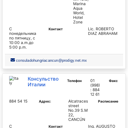
Marina
Aqua
World,
Hotel
Zone
С
Lic. ROBERTO
Контакт
понедельника
DIAZ ABRAHAM
по пятницу, с
10:00 a.m.до
5:00 p.m.
consuladohungriacancun@prodigy.net.mx
Консульство
01
Телефон
Факс
Италии
(998)
: 884
12 61
884 54 15
Alcatraces
Адрес:
Pасписание
street
No.39 S.M
22,
CANCÚN
С
Ing. AUGUSTO
Контакт