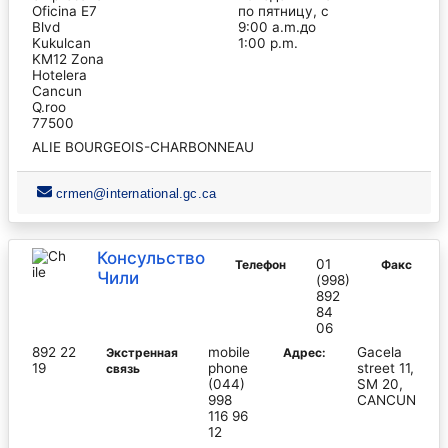
Oficina E7
по пятницу, с
Blvd
9:00 a.m.до
Kukulcan
1:00 p.m.
KM12 Zona
Hotelera
Cancun
Q.roo
77500
ALIE BOURGEOIS-CHARBONNEAU
crmen@international.gc.ca
Консульство
01
Телефон
Факс
Чили
(998)
892
84
06
892 22
mobile
Gacela
Экстренная
Адрес:
19
phone
street 11,
связь
(044)
SM 20,
998
CANCUN
116 96
12