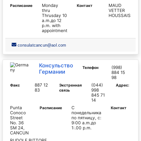
Monday
MAUD
Pасписание
Контакт
thru
VETTER
Thrusday 10
HOUSSAIS
a.m.до 12
p.m. with
appointment
consulatcancun@aol.com
Консульство
(998)
Телефон
Германии
884 15
98
887 12
(044)
Факс
Экстренная
Адрес:
83
998
связь
845 71
14
Punta
С
Pасписание
Контакт
Conoco
понедельника
Street
по пятницу, с:
No. 36
9:00 a.m.до
SM 24,
1:.00 p.m.
CANCUN
RUDOLF BITTORF