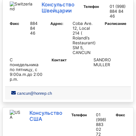
Консульство
01 (998)
Телефон
Швейцарии
884 84
46
884
Coba Ave.
Факс
Адрес:
Pасписание
84
12, Local
46
214 (
Rolandi’s
Restaurant)
SM 5,
CANCUN
С
SANDRO
Контакт
понедельника
MULLER
по пятницу, с
9:00a.m.до 2:00
p.m.
cancun@honrep.ch
Консульство
01
Телефон
Факс
США
(998)
883
02
72