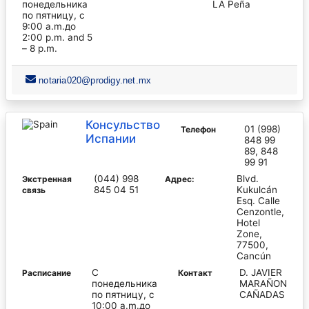
понедельника
LA Peña
по пятницу, с
9:00 a.m.до
2:00 p.m. and 5
– 8 p.m.
notaria020@prodigy.net.mx
Консульство
01 (998)
Телефон
Испании
848 99
89, 848
99 91
(044) 998
Blvd.
Экстренная
Адрес:
845 04 51
Kukulcán
связь
Esq. Calle
Cenzontle,
Hotel
Zone,
77500,
Cancún
С
D. JAVIER
Pасписание
Контакт
понедельника
MARAÑON
по пятницу, с
CAÑADAS
10:00 a.m.до