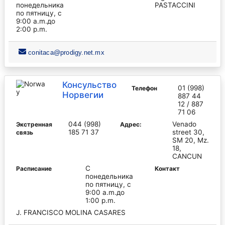
понедельника
PASTACCINI
по пятницу, с
9:00 a.m.до
2:00 p.m.
conitaca@prodigy.net.mx
Консульство
01 (998)
Телефон
Норвегии
887 44
12 / 887
71 06
044 (998)
Venado
Экстренная
Адрес:
185 71 37
street 30,
связь
SM 20, Mz.
18,
CANCUN
С
Pасписание
Контакт
понедельника
по пятницу, с
9:00 a.m.до
1:00 p.m.
J. FRANCISCO MOLINA CASARES