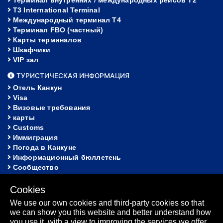
T3 International Terminal
Международный терминал Т4
Терминал FBO (частный)
Карты терминалов
Шкафчики
VIP зал
ТУРИСТИЧЕСКАЯ ИНФОРМАЦИЯ
Отель Канкун
Visa
Визовые требования
карты
Customs
Иммиграция
Погода в Канкуне
Информационный бюллетень
Сообщество
ПОМОЩЬ
Cookies
FAQ
We use our own cookies and third-party cookies so that
Потерянное и найденное
we can show you this website and better understand how
карта сайта
you use it, with a view to improving the services we offer.