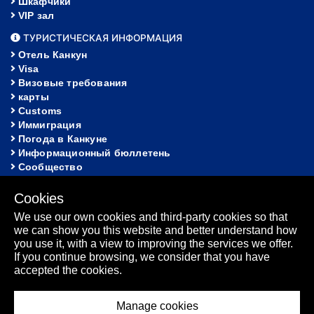
Шкафчики
VIP зал
ТУРИСТИЧЕСКАЯ ИНФОРМАЦИЯ
Отель Канкун
Visa
Визовые требования
карты
Customs
Иммиграция
Погода в Канкуне
Информационный бюллетень
Сообщество
ПОМОЩЬ
Cookies
FAQ
We use our own cookies and third-party cookies so that
Потерянное и найденное
we can show you this website and better understand how
карта сайта
you use it, with a view to improving the services we offer.
Информационный бюллетень
If you continue browsing, we consider that you have
accepted the cookies.
Manage cookies