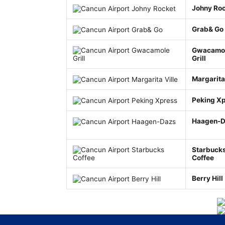
Johny Ro
Grab& Go
Gwacamo
Grill
Margarita 
Peking X
Haagen-
Starbuck
Coffee
Berry Hill