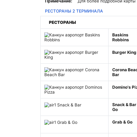
Примечание:
Для более подробной карты
Terminal Transfers Shuttle
КОДЫ ИАТА
Сообщество
Как добраться до/из аэропорта Канкуна
РЕСТОРАНЫ 2 ТЕРМИНАЛА
Частный транспорт в аэропорту Канкуна
Терминал Т2
Информационный бюллетень
РЕСТОРАНЫ
VIP транспорт
Терминал Т3
Baskins
Robbins
Burger King
Corona Bea
Bar
Domino's Pi
Snack & Bar
Go
Grab & Go