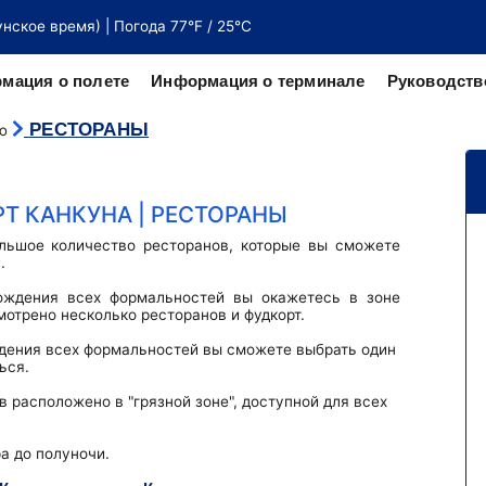
унское время) | Погода 77°F / 25°C
мация о полете
Информация о терминале
Руководств
РЕСТОРАНЫ
ию
веру от
честву
 КАНКУНА | РЕСТОРАНЫ
льшое количество ресторанов, которые вы сможете
.
хождения всех формальностей вы окажетесь в зоне
мотрено несколько ресторанов и фудкорт.
ждения всех формальностей вы сможете выбрать один
ься.
 расположено в "грязной зоне", доступной для всех
а до полуночи.