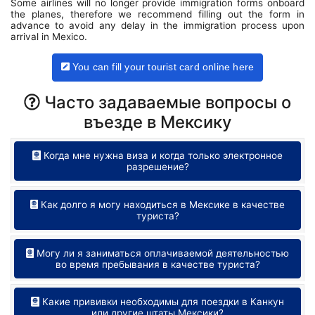
Some airlines will no longer provide immigration forms onboard
the planes, therefore we recommend filling out the form in
advance to avoid any delay in the immigration process upon
arrival in Mexico.
You can fill your tourist card online here
Часто задаваемые вопросы о
въезде в Мексику
Когда мне нужна виза и когда только электронное
разрешение?
Как долго я могу находиться в Мексике в качестве
туриста?
Могу ли я заниматься оплачиваемой деятельностью
во время пребывания в качестве туриста?
Какие прививки необходимы для поездки в Канкун
или другие штаты Мексики?