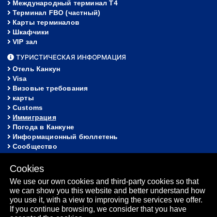
Международный терминал Т4
Терминал FBO (частный)
Карты терминалов
Шкафчики
VIP зал
ТУРИСТИЧЕСКАЯ ИНФОРМАЦИЯ
Отель Канкун
Visa
Визовые требования
карты
Customs
Иммиграция
Погода в Канкуне
Информационный бюллетень
Сообщество
ПОМОЩЬ
Cookies
FAQ
We use our own cookies and third-party cookies so that
Потерянное и найденное
we can show you this website and better understand how
карта сайта
you use it, with a view to improving the services we offer.
Информационный бюллетень
If you continue browsing, we consider that you have