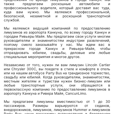
также предлагаем роскошные автомобили и
профессионального водителя, который доставит вас туда,
куда вам нужно. Мы являемся профессиональной,
безопасной, незаметной и роскошной транспортной
службой.
Мы являемся ведущей компанией по предоставлению
лимузинов из аэропорта Канкуна, по всему городу Канкун и
городам Ривьеры Майя. Мы предлагаем свои услуги многим
руководителям и знаменитостям индустрии развлечений,
поэтому смело заказывайте у нас. Мы ждем вас в
прекрасном городе Канкун и Ривьера-Майя, чтобы
отпраздновать юбилеи, свадьбы, деловые или любые
специальные мероприятия и многое другое.
Независимо от того, нужен ли вам лимузин Lincoln Cartier
или Chrysler 300C, вы поедете в стиле и комфорте в отель
или на нашем автобусе Party Bus на грандиозное торжество,
свадьбу или юбилей. Когда руководителям, знаменитостям,
местным жителям и туристам нужен бизнес-лимузин или
любые транспортные услуги, они обращаются в
первоклассную компанию по предоставлению лимузинов в
аэропорту Канкуна и Ривера Майя, CancunLimo.
Мы предлагаем лимузины вместимостью от 1 до 30
пассажиров. Размеры варьируются от седанов,
внедорожников, лимузинов, лимузинов Hummer и лимузинов
Party Bus; наши пассажиры путешествуют в безопасном