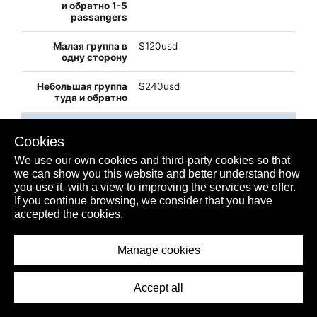
$120usd
$240usd
PUERTO JUAREZ
Cookies
$usd
We use our own cookies and third-party cookies so that
we can show you this website and better understand how
you use it, with a view to improving the services we offer.
$usd
If you continue browsing, we consider that you have
accepted the cookies.
$32usd
Manage cookies
Accept all
$60usd