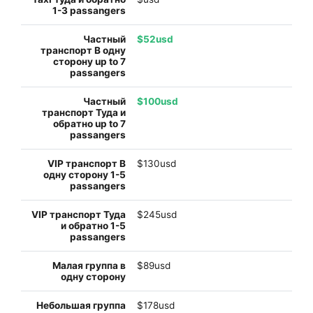
$52usd
$100usd
$130usd
$245usd
$89usd
$178usd