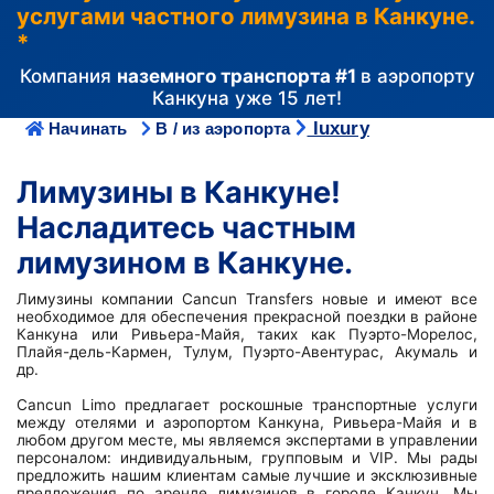
услугами частного лимузина в Канкуне.
*
Компания
наземного транспорта #1
в аэропорту
Канкуна уже 15 лет!
luxury
Начинать
В / из аэропорта
Лимузины в Канкуне!
Насладитесь частным
лимузином в Канкуне.
Лимузины компании Cancun Transfers новые и имеют все
необходимое для обеспечения прекрасной поездки в районе
Канкуна или Ривьера-Майя, таких как Пуэрто-Морелос,
Плайя-дель-Кармен, Тулум, Пуэрто-Авентурас, Акумаль и
др.
Cancun Limo предлагает роскошные транспортные услуги
между отелями и аэропортом Канкуна, Ривьера-Майя и в
любом другом месте, мы являемся экспертами в управлении
персоналом: индивидуальным, групповым и VIP. Мы рады
предложить нашим клиентам самые лучшие и эксклюзивные
предложения по аренде лимузинов в городе Канкун. Мы