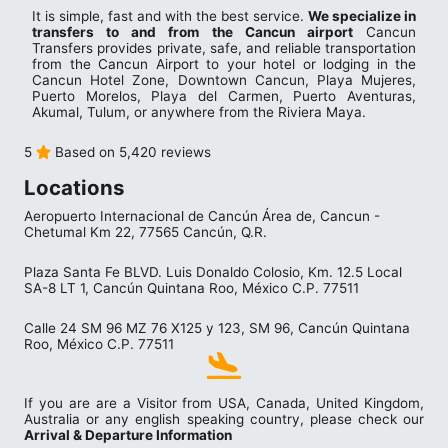
It is simple, fast and with the best service.
We specialize in
transfers to and from the Cancun airport
Cancun
Transfers provides private, safe, and reliable transportation
from the Cancun Airport to your hotel or lodging in the
Cancun Hotel Zone, Downtown Cancun, Playa Mujeres,
Puerto Morelos, Playa del Carmen, Puerto Aventuras,
Akumal, Tulum, or anywhere from the Riviera Maya.
5
Based on 5,420 reviews
Locations
Aeropuerto Internacional de Cancún Área de, Cancun -
Chetumal Km 22, 77565 Cancún, Q.R.
Plaza Santa Fe BLVD. Luis Donaldo Colosio, Km. 12.5 Local
SA-8 LT 1, Cancún Quintana Roo, México C.P. 77511
Calle 24 SM 96 MZ 76 X125 y 123, SM 96, Cancún Quintana
Roo, México C.P. 77511
If you are are a Visitor from USA, Canada, United Kingdom,
Australia or any english speaking country, please check our
Arrival & Departure Information