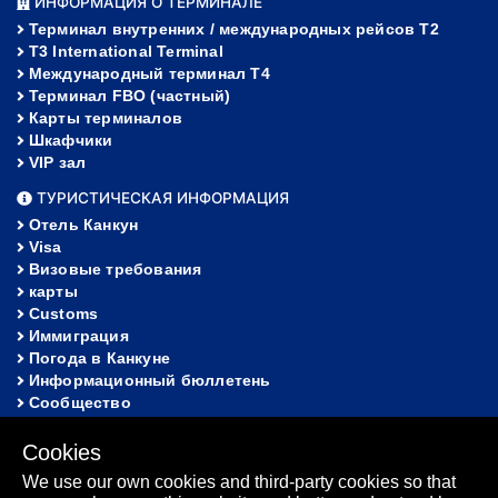
ИНФОРМАЦИЯ О ТЕРМИНАЛЕ
Терминал внутренних / международных рейсов T2
T3 International Terminal
Международный терминал Т4
Терминал FBO (частный)
Карты терминалов
Шкафчики
VIP зал
ТУРИСТИЧЕСКАЯ ИНФОРМАЦИЯ
Отель Канкун
Visa
Визовые требования
карты
Customs
Иммиграция
Погода в Канкуне
Информационный бюллетень
Сообщество
ПОМОЩЬ
Cookies
FAQ
We use our own cookies and third-party cookies so that
Потерянное и найденное