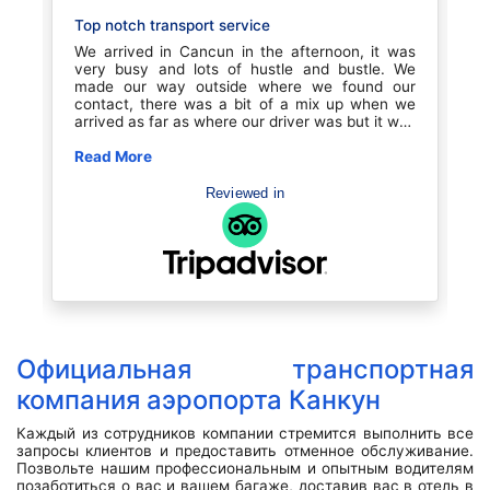
Top notch transport service
G
th
We arrived in Cancun in the afternoon, it was
G
a.
very busy and lots of hustle and bustle. We
C
ly
made our way outside where we found our
c
t,
contact, there was a bit of a mix up when we
d
T.
arrived as far as where our driver was but it was
a
up
quickly remedied and we we were on our way to
c
p.
our resort. Before entering our vehicle the driver
Read More
s
R
ry
was super conscientious about COVID
b
ed
precautions with all our belongings as well as
Reviewed in
os
our shoes etc. the driver was the best, we
talked with him the entire ride to Playa Del
Carmen, about 45 minutes. He talked about life
in the US and how that effected him with his
family etc. He was a proud man humble man.
Stole my heart! So sweet. He shared his
daughter graduated from law school I think, he
showed us a picture. Just made for such a
wonderful welcome. Our ride back to the airport
Официальная транспортная
later that week was just as nice, a young man,
again chatted with us about life and just very
компания аэропорта Канкун
endearing. Was very satisfied with the services
provided. Vehicles were clean and a nice ride.
Каждый из сотрудников компании стремится выполнить все
запросы клиентов и предоставить отменное обслуживание.
Позвольте нашим профессиональным и опытным водителям
позаботиться о вас и вашем багаже, доставив вас в отель в