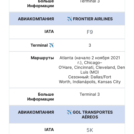
Terminal 3
✈️ FRONTIER AIRLINES
F9
3
Atlanta (начало 2 ноября 2021
г.), Chicago–
O'Hare, Cincinnati, Cleveland, Denver, 
Luis (MO)
Сезонный: Dallas/Fort
Worth, Indianápolis, Kansas City
Terminal 3
✈️ GOL TRANSPORTES
AÉREOS
5K