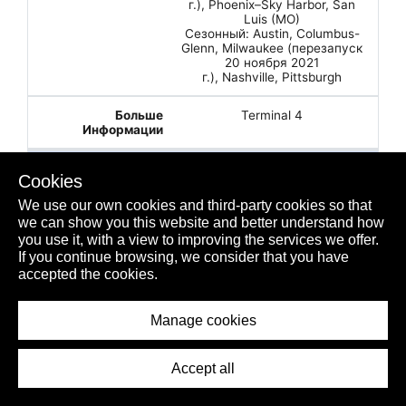
г.), Phoenix–Sky Harbor, San
Luis (MO)
Сезонный: Austin, Columbus-
Glenn, Milwaukee (перезапуск
20 ноября 2021
г.), Nashville, Pittsburgh
Terminal 4
✈️ SPIRIT AIRLINES
Cookies
We use our own cookies and third-party cookies so that
NK
we can show you this website and better understand how
you use it, with a view to improving the services we offer.
3
If you continue browsing, we consider that you have
accepted the cookies.
Austin, Baltimore, Chicago-
O'Hare, Cleveland, Dallas/Foth
Worth, Detroit, Filadelfia, Fort
Manage cookies
Lauderdale, Houston–
Intercontinental, Milwaukee (начало
23 декабря 2021
Accept all
г.), Nashville, Nueva
Orleans, Orlando, Pittsburgh, San
Luis (MO) (начало 22 декабря