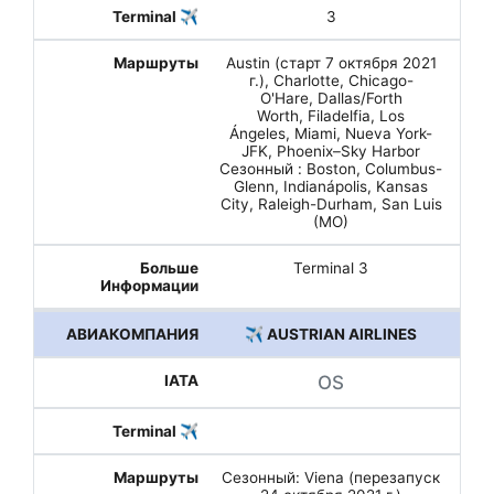
3
Austin (старт 7 октября 2021
г.), Charlotte, Chicago-
O'Hare, Dallas/Forth
Worth, Filadelfia, Los
Ángeles, Miami, Nueva York-
JFK, Phoenix–Sky Harbor
Сезонный : Boston, Columbus-
Glenn, Indianápolis, Kansas
City, Raleigh-Durham, San Luis
(MO)
Terminal 3
✈️ AUSTRIAN AIRLINES
OS
Сезонный: Viena (перезапуск