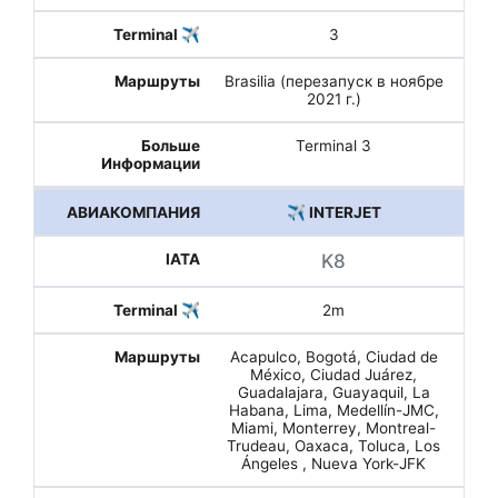
3
Brasilia (перезапуск в ноябре
2021 г.)
Terminal 3
✈️ INTERJET
K8
2m
Acapulco, Bogotá, Ciudad de
México, Ciudad Juárez,
Guadalajara, Guayaquil, La
Habana, Lima, Medellín-JMC,
Miami, Monterrey, Montreal-
Trudeau, Oaxaca, Toluca, Los
Ángeles , Nueva York-JFK