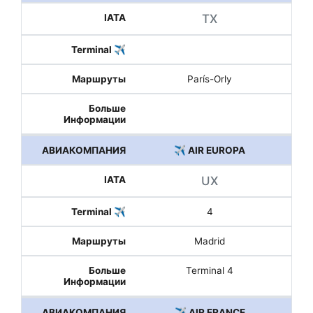
TX
París-Orly
✈️ AIR EUROPA
UX
4
Madrid
Terminal 4
✈️ AIR FRANCE