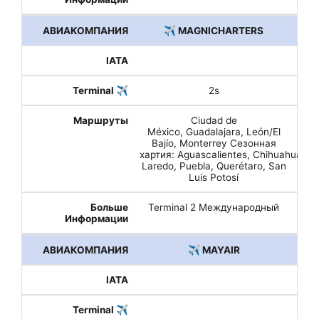
✈️ MAGNICHARTERS
2s
Ciudad de
México, Guadalajara, León/El
Bajío, Monterrey Сезонная
хартия: Aguascalientes, Chihuahua, M
Laredo, Puebla, Querétaro, San
Luis Potosí
Terminal 2 Международный
✈️ MAYAIR