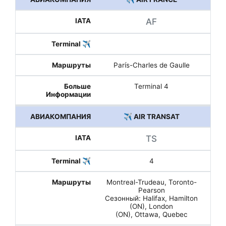
AF
París-Charles de Gaulle
Terminal 4
✈️ AIR TRANSAT
TS
4
Montreal-Trudeau, Toronto-
Pearson
Сезонный: Halifax, Hamilton
(ON), London
(ON), Ottawa, Quebec