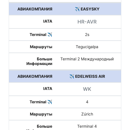
✈️ EASYSKY
HR-AVR
2s
Tegucigalpa
Terminal 2 Международный
✈️ EDELWEISS AIR
WK
4
Zúrich
Terminal 4