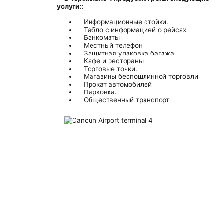
Terminal Transfers Shuttle
КОДЫ ИАТА
услуги::
Как добраться до/из аэропорта Канкуна
Сообщество
Информационные стойки.
Частный транспорт в аэропорту Канкуна
Терминал Т2
Табло с информацией о рейсах
Информационный бюллетень
Банкоматы
VIP транспорт
Местный телефон
Терминал Т3
Защитная упаковка багажа
Кафе и рестораны
Торговые точки.
Магазины беспошлинной торговли
Прокат автомобилей
Парковка.
Общественный транспорт