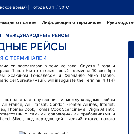
унское время) | Погода 86°F / 30°C
мация о полете
Информация о терминале
Руководств
4 - МЕЖДУНАРОДНЫЕ РЕЙСЫ
ДНЫЕ РЕЙСЫ
веру от
честву
Я О ТЕРМИНАЛЕ 4
лионов пассажиров в течение года. Спустя 2 года и
нрике Пенья Ньето открыл новый терминал 10 октября
ем Хоакином Гонсалесом и Фернандо Чико Пардо,
 del Sureste (Asur). will inaugurate the Terminal 4 (T4)
ут выполняться внутренние и международные рейсы
 France, Air Transat, Cóndor, Frontier Airlines, Interjet,
ines, Thomas Cook, Tomas Cook Scandinavia, Virgin Atlantic
оответствии с самыми современными требованиями и
Leed Silver, подтверждающий высокий статус нового