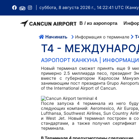
| суббота, 8 августа 2026 г., 14:22:41 UTC (Канк
В / из аэропорта
Инфор
Начинать
T
Информация о терминале
НАЗЕМНЫЙ ТРАНСПОРТ В АЭРОПОРТУ
Международные прибытия
Терминал внутренних / международных рейсов T2
Билеты на паром
Отель Канкун
T4 - МЕЖДУНАРО
Аэропорт Канкуна удобно расположен примерно в 18 км к се
центра города Канкун с доступом к большому коли
Международные вылеты
T3 International Terminal
Инструкции по прибытию и отъезду
Визовые требования
автобусов, автобусов и такси.
АЭРОПОРТ КАНКУНА | ИНФОРМАЦИ
Внутренние прибытия
Международный терминал Т4
Чрезвычайная ситуация
Нет/Не требуется виза для поездки
Новый терминал сможет принять еще 9 мил
Трансферы из аэропорта Канкуна
примерно 2.5 миллиарда песо, президент Э
Внутренние вылеты
Чаевые в Мексике
Справочник посольств
вместе с губернатором Карлосом Мануэл
Терминал FBO (частный)
Такси аэропорта Канкуна
занимающим пост президента Grupo Aeroportuario
of the International Airport of Cancun.
Купить билеты
Магазины беспошлинной торговли
Паспорта
Карты терминалов
автобусов
Поиск рейса
Рестораны
Таможня
Потерянное и найденное
После запуска 4 терминала из него буд
Car Rental
следующих компаний: Aeromexico, Air Europa, Air
Lufthansa, Southwest Airlines, Sun Country Airl
Стыковочные рейсы
Обмен денег
Иммиграция
И в инете
Лимузин транспорт
и West Jet. Новый терминал построен в с
стандартами, а также получил сертификат 
Справочник авиакомпаний
Парковка
Погода в Канкуне
Шкафчики
терминала.
Общий шаттл
Советы путешественникам
Информационный бюллетень
В Терминале 4 предусмотрены следующие
VIP зал