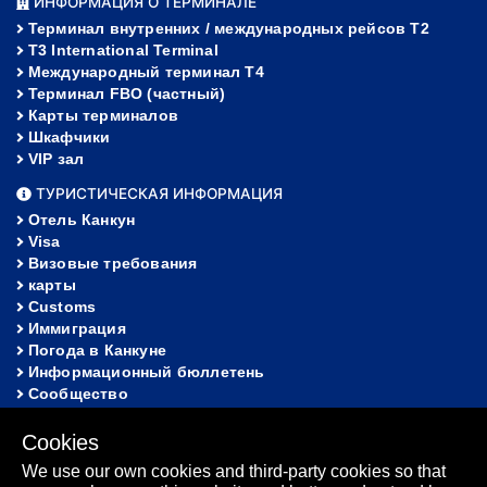
ИНФОРМАЦИЯ О ТЕРМИНАЛЕ
Терминал внутренних / международных рейсов T2
T3 International Terminal
Международный терминал Т4
Терминал FBO (частный)
Карты терминалов
Шкафчики
VIP зал
ТУРИСТИЧЕСКАЯ ИНФОРМАЦИЯ
Отель Канкун
Visa
Визовые требования
карты
Customs
Иммиграция
Погода в Канкуне
Информационный бюллетень
Сообщество
ПОМОЩЬ
Cookies
FAQ
We use our own cookies and third-party cookies so that
Потерянное и найденное