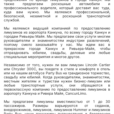
также предлагаем роскошные автомобили и
профессионального водителя, который доставит вас туда,
куда вам нужно. Мы являемся профессиональной,
безопасной, незаметной и роскошной транспортной
службой.
Мы являемся ведущей компанией по предоставлению
лимузинов из аэропорта Канкуна, по всему городу Канкун и
городам Ривьеры Майя. Мы предлагаем свои услуги многим
руководителям и знаменитостям индустрии развлечений,
поэтому смело заказывайте у нас. Мы ждем вас в
прекрасном городе Канкун и Ривьера-Майя, чтобы
отпраздновать юбилеи, свадьбы, деловые или любые
специальные мероприятия и многое другое.
Независимо от того, нужен ли вам лимузин Lincoln Cartier
или Chrysler 300C, вы поедете в стиле и комфорте в отель
или на нашем автобусе Party Bus на грандиозное торжество,
свадьбу или юбилей. Когда руководителям, знаменитостям,
местным жителям и туристам нужен бизнес-лимузин или
любые транспортные услуги, они обращаются в
первоклассную компанию по предоставлению лимузинов в
аэропорту Канкуна и Ривера Майя, CancunLimo.
Мы предлагаем лимузины вместимостью от 1 до 30
пассажиров. Размеры варьируются от седанов,
внедорожников, лимузинов, лимузинов Hummer и лимузинов
Party Bus; наши пассажиры путешествуют в безопасном