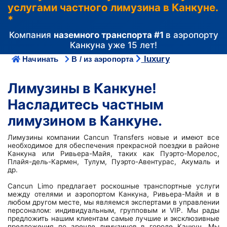
услугами частного лимузина в Канкуне.
*
Компания
наземного транспорта #1
в аэропорту
Канкуна уже 15 лет!
luxury
Начинать
В / из аэропорта
Лимузины в Канкуне!
Насладитесь частным
лимузином в Канкуне.
Лимузины компании Cancun Transfers новые и имеют все
необходимое для обеспечения прекрасной поездки в районе
Канкуна или Ривьера-Майя, таких как Пуэрто-Морелос,
Плайя-дель-Кармен, Тулум, Пуэрто-Авентурас, Акумаль и
др.
Cancun Limo предлагает роскошные транспортные услуги
между отелями и аэропортом Канкуна, Ривьера-Майя и в
любом другом месте, мы являемся экспертами в управлении
персоналом: индивидуальным, групповым и VIP. Мы рады
предложить нашим клиентам самые лучшие и эксклюзивные
предложения по аренде лимузинов в городе Канкун. Мы