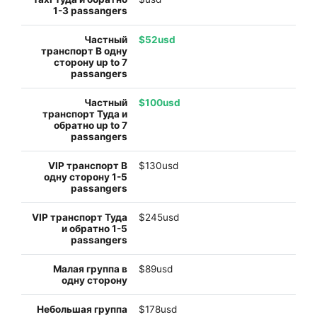
$52usd
$100usd
$130usd
$245usd
$89usd
$178usd