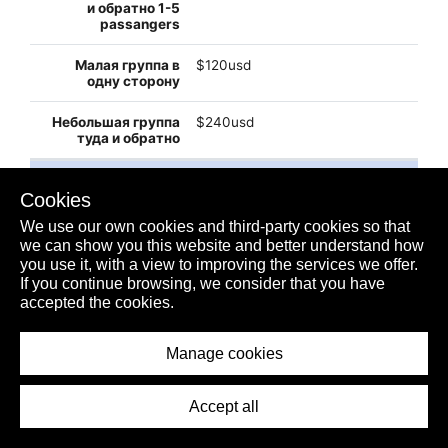
$120usd
$240usd
PUERTO JUAREZ
Cookies
$usd
We use our own cookies and third-party cookies so that
we can show you this website and better understand how
you use it, with a view to improving the services we offer.
$usd
If you continue browsing, we consider that you have
accepted the cookies.
$32usd
Manage cookies
Accept all
$60usd