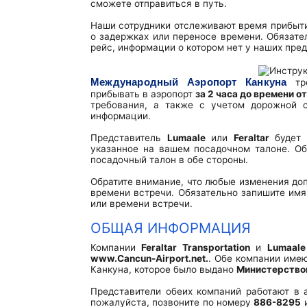
сможете отправиться в путь.
Terminal Transfers Shuttle
КОДЫ ИАТА
Сообщество
Как добраться до/из аэропорта Канкуна
Наши сотрудники отслеживают время прибыти
Частный транспорт в аэропорту Канкуна
о задержках или переносе времени. Обязате
Терминал Т2
рейс, информации о котором нет у наших пре
Информационный бюллетень
VIP транспорт
Терминал Т3
Международный Аэропорт Канкуна
тре
прибывать в аэропорт
за 2 часа до времени о
требования, а также с учетом дорожной с
информации.
Представитель
Lumaale
или
Feraltar
будет 
указанное на вашем посадочном талоне. Об
посадочный талон в обе стороны.
Обратите внимание, что любые изменения доп
времени встречи. Обязательно запишите имя
или времени встречи.
ОБЩАЯ ИНФОРМАЦИЯ
Компании
Feraltar Transportation
и
Lumaale
www.Cancun-Airport.net.
. Обе компании име
Канкуна, которое было выдано
Министерством
Представители обеих компаний работают в а
пожалуйста, позвоните по номеру
886-8295
и