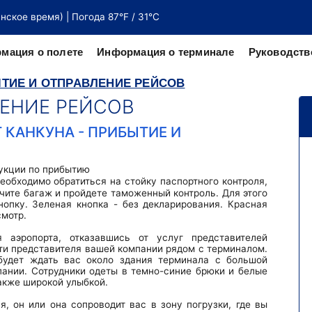
унское время) | Погода 87°F / 31°C
мация о полете
Информация о терминале
Руководств
ТИЕ И ОТПРАВЛЕНИЕ РЕЙСОВ
ЕНИЕ РЕЙСОВ
веру от
честву
КАНКУНА - ПРИБЫТИЕ И
необходимо обратиться на стойку паспортного контроля,
учите багаж и пройдете таможенный контроль. Для этого
опку. Зеленая кнопка - без декларирования. Красная
смотр.
 аэропорта, отказавшись от услуг представителей
ти представителя вашей компании рядом с терминалом.
удет ждать вас около здания терминала с большой
ании. Сотрудники одеты в темно-синие брюки и белые
акже широкой улыбкой.
я, он или она сопроводит вас в зону погрузки, где вы