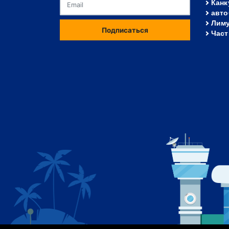
Канк
авто
Лиму
Подписаться
Част