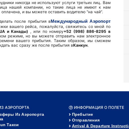
рудники никогда не используют услуги третьих лиц. Вам
лица нашей компании, но такие лица не имеют к нам
оплачена, и вы можете оставить водителю "на чай".
Международный Аэропорт
делать после прибытия в
жки вашего рейса, пожалуйста, свяжитесь со мной по
США и Канады)
, или по номеру
+52 (998) 886-8295 в
ном режиме, но вы можете отправить нам электронное
ремени вашего прибытия. Таким образом, иы сможем
ждать вас сразу же после прибытия в
Канкун
.
 ИЗ АЭРОПОРТА
ИНФОРМАЦИЯ О ПОЛЕТЕ
сферы Из Аэропорта
Пребытие
на
Отправления
un Такси
Arrival & Departure Instruct