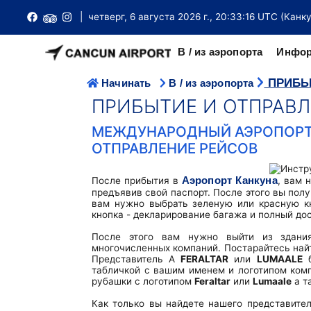
| четверг, 6 августа 2026 г., 20:33:17 UTC (Канк
В / из аэропорта
Инфор
ПРИБЫ
Начинать
В / из аэропорта
НАЗЕМНЫЙ ТРАНСПОРТ В АЭРОПОРТУ
Международные прибытия
Терминал внутренних / международных рейсов T2
Билеты на паром
Отель Канкун
ПРИБЫТИЕ И ОТПРАВЛ
Аэропорт Канкуна удобно расположен примерно в 18 км к се
центра города Канкун с доступом к большому коли
Международные вылеты
T3 International Terminal
Инструкции по прибытию и отъезду
Визовые требования
МЕЖДУНАРОДНЫЙ АЭРОПОРТ 
автобусов, автобусов и такси.
ОТПРАВЛЕНИЕ РЕЙСОВ
Внутренние прибытия
Международный терминал Т4
Нет/Не требуется виза для поездки
Чрезвычайная ситуация
Трансферы из аэропорта Канкуна
Внутренние вылеты
Терминал FBO (частный)
Справочник посольств
Чаевые в Мексике
Аэропорт Канкуна
После прибытия в
, вам 
Такси аэропорта Канкуна
предъявив свой паспорт. После этого вы пол
Купить билеты
Карты терминалов
Паспорта
Магазины беспошлинной торговли
вам нужно выбрать зеленую или красную кн
автобусов
кнопка - декларирование багажа и полный до
Поиск рейса
Потерянное и найденное
Таможня
Рестораны
После этого вам нужно выйти из здания
Car Rental
многочисленных компаний. Постарайтесь най
Стыковочные рейсы
И в инете
Иммиграция
Обмен денег
Представитель A
FERALTAR
или
LUMAALE
б
Лимузин транспорт
табличкой с вашим именем и логотипом комп
рубашки с логотипом
Feraltar
или
Lumaale
а т
Справочник авиакомпаний
Шкафчики
Погода в Канкуне
Парковка
Общий шаттл
Как только вы найдете нашего представител
VIP зал
Информационный бюллетень
Советы путешественникам