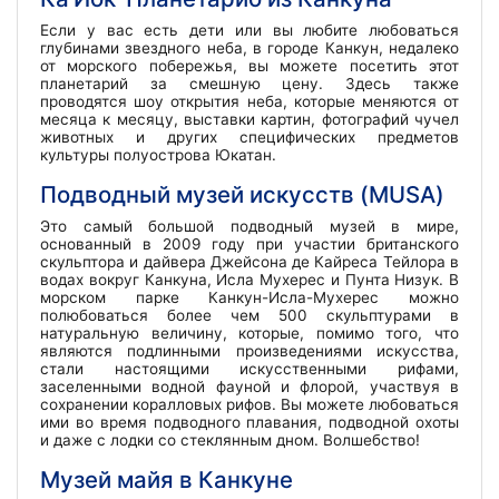
Если у вас есть дети или вы любите любоваться
глубинами звездного неба, в городе Канкун, недалеко
от морского побережья, вы можете посетить этот
планетарий за смешную цену. Здесь также
проводятся шоу открытия неба, которые меняются от
месяца к месяцу, выставки картин, фотографий чучел
животных и других специфических предметов
культуры полуострова Юкатан.
Подводный музей искусств (MUSA)
Это самый большой подводный музей в мире,
основанный в 2009 году при участии британского
скульптора и дайвера Джейсона де Кайреса Тейлора в
водах вокруг Канкуна, Исла Мухерес и Пунта Низук. В
морском парке Канкун-Исла-Мухерес можно
полюбоваться более чем 500 скульптурами в
натуральную величину, которые, помимо того, что
являются подлинными произведениями искусства,
стали настоящими искусственными рифами,
заселенными водной фауной и флорой, участвуя в
сохранении коралловых рифов. Вы можете любоваться
ими во время подводного плавания, подводной охоты
и даже с лодки со стеклянным дном. Волшебство!
Музей майя в Канкуне