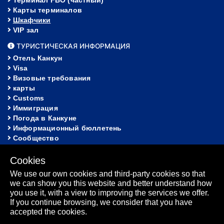
Карты терминалов
Шкафчики
VIP зал
ТУРИСТИЧЕСКАЯ ИНФОРМАЦИЯ
Отель Канкун
Visa
Визовые требования
карты
Customs
Иммиграция
Погода в Канкуне
Информационный бюллетень
Сообщество
ПОМОЩЬ
Cookies
FAQ
We use our own cookies and third-party cookies so that
Потерянное и найденное
we can show you this website and better understand how
карта сайта
you use it, with a view to improving the services we offer.
Информационный бюллетень
If you continue browsing, we consider that you have
accepted the cookies.